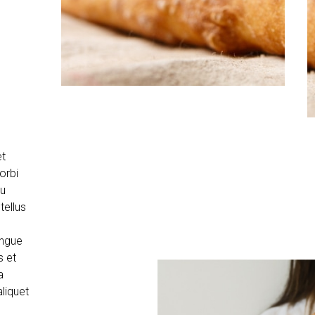
et
orbi
eu
tellus
ongue
s et
a
aliquet