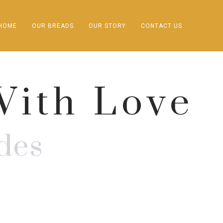
HOME
OUR BREADS
OUR STORY
CONTACT US
With Love
des