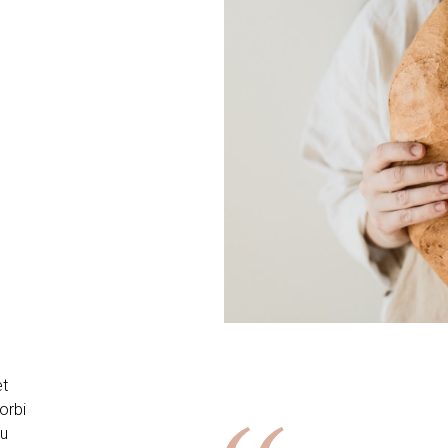
et
orbi
eu