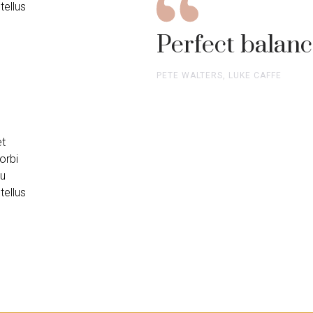
tellus
Perfect balanc
PETE WALTERS, LUKE CAFFE
et
orbi
eu
tellus